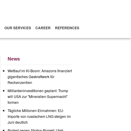
OUR SERVICES
CAREER
REFERENCES
News
Wettlauf im KI-Boom: Amazons finanziert
gigantisches Gaskraftwerk für
Rechenzentren
Milliardeninvestitionen geplant: Trump
will USA zur "Mineralien-Supermacht"
formen
Tägliche Millionen-Einnahmen: EU-
Importe von russischem LNG steigen im
Juni deutlich
Protest gegen Stratos-Projekt: Utah