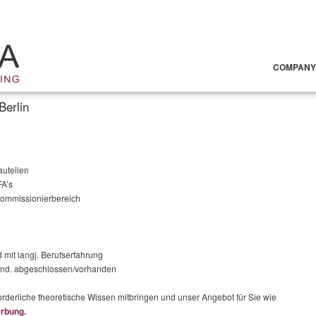
COMPANY
Berlin
uteilen
FA’s
Kommissionierbereich
 mit langj. Berufserfahrung
mind. abgeschlossen/vorhanden
orderliche theoretische Wissen mitbringen und unser Angebot für Sie wie
rbung.