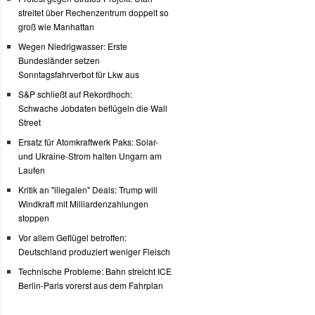
streitet über Rechenzentrum doppelt so
groß wie Manhattan
Wegen Niedrigwasser: Erste
Bundesländer setzen
Sonntagsfahrverbot für Lkw aus
S&P schließt auf Rekordhoch:
Schwache Jobdaten beflügeln die Wall
Street
Ersatz für Atomkraftwerk Paks: Solar-
und Ukraine-Strom halten Ungarn am
Laufen
Kritik an "illegalen" Deals: Trump will
Windkraft mit Milliardenzahlungen
stoppen
Vor allem Geflügel betroffen:
Deutschland produziert weniger Fleisch
Technische Probleme: Bahn streicht ICE
Berlin-Paris vorerst aus dem Fahrplan