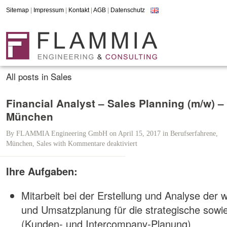
Sitemap
|
Impressum
|
Kontakt
|
AGB
|
Datenschutz
All posts in Sales
Financial Analyst – Sales Planning (m/w) –
München
By
FLAMMIA Engineering GmbH
on April 15, 2017
in
Berufserfahrene
,
München
,
Sales
with
Kommentare deaktiviert
für
Financial
Analyst
Ihre Aufgaben:
–
Sales
Mitarbeit bei der Erstellung und Analyse der w
Planning
(m/w)
und Umsatzplanung für die strategische sowie 
–
(Kunden- und Intercompany-Planung)
München