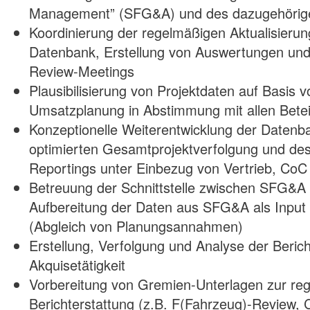
(m/w)
Management” (SFG&A) und des dazugehörige
–
Koordinierung der regelmäßigen Aktualisieru
München
Datenbank, Erstellung von Auswertungen und
Review-Meetings
Plausibilisierung von Projektdaten auf Basis
Umsatzplanung in Abstimmung mit allen Beteil
Konzeptionelle Weiterentwicklung der Daten
optimierten Gesamtprojektverfolgung und de
Reportings unter Einbezug von Vertrieb, CoC
Betreuung der Schnittstelle zwischen SFG&A
Aufbereitung der Daten aus SFG&A als Input
(Abgleich von Planungsannahmen)
Erstellung, Verfolgung und Analyse der Berich
Akquisetätigkeit
Vorbereitung von Gremien-Unterlagen zur re
Berichterstattung (z.B. F(Fahrzeug)-Review, 