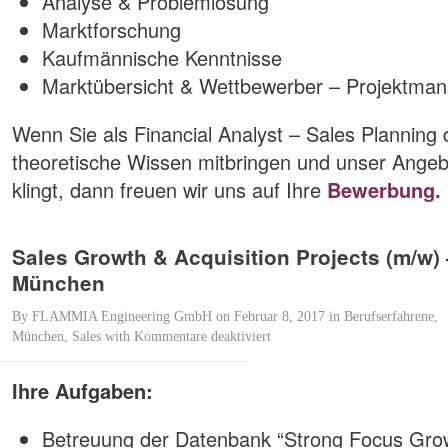
Analyse & Problemlösung
Marktforschung
Kaufmännische Kenntnisse
Marktübersicht & Wettbewerber – Projektma
Wenn Sie als Financial Analyst – Sales Planning 
theoretische Wissen mitbringen und unser Angeb
klingt, dann freuen wir uns auf Ihre
Bewerbung.
Sales Growth & Acquisition Projects (m/w) 
München
By
FLAMMIA Engineering GmbH
on Februar 8, 2017
in
Berufserfahrene
,
München
,
Sales
with
Kommentare deaktiviert
für
Sales
Growth
Ihre Aufgaben:
&
Acquisition
Betreuung der Datenbank “Strong Focus Grow
Projects