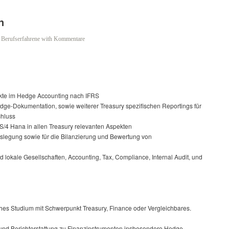
n
n
Berufserfahrene
with
Kommentare
kte im Hedge Accounting nach IFRS
dge-Dokumentation, sowie weiterer Treasury spezifischen Reportings für
chluss
S/4 Hana in allen Treasury relevanten Aspekten
legung sowie für die Bilanzierung und Bewertung von
d lokale Gesellschaften, Accounting, Tax, Compliance, Internal Audit, und
hes Studium mit Schwerpunkt Treasury, Finance oder Vergleichbares.
 und Berichterstattung zu Finanzinstrumenten insbesondere Hedge