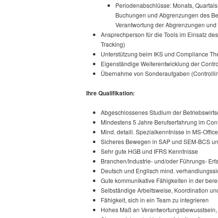
Periodenabschlüsse: Monats, Quartals- 
Buchungen und Abgrenzungen des Bere
Verantwortung der Abgrenzungen und 
Ansprechperson für die Tools im Einsatz des 
Tracking)
Unterstützung beim IKS und Compliance T
Eigenständige Weiterentwicklung der Contro
Übernahme von Sonderaufgaben (Controlli
Ihre Qualifikation:
Abgeschlossenes Studium der Betriebswirtsch
Mindestens 5 Jahre Berufserfahrung im Cont
Mind. detaill. Spezialkenntnisse in MS-Offi
Sicheres Bewegen in SAP und SEM-BCS u
Sehr gute HGB und IFRS Kenntnisse
Branchen/Industrie- und/oder Führungs- Erf
Deutsch und Englisch mind. verhandlungssi
Gute kommunikative Fähigkeiten in der be
Selbständige Arbeitsweise, Koordination un
Fähigkeit, sich in ein Team zu integrieren
Hohes Maß an Verantwortungsbewusstsein, B