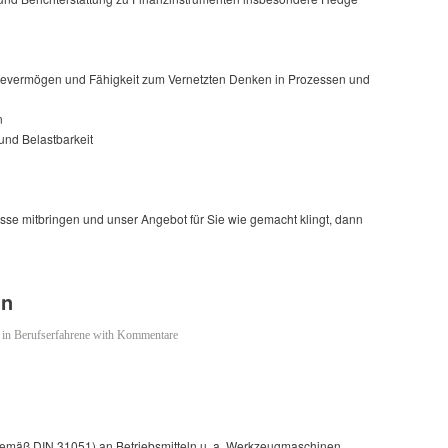
evermögen und Fähigkeit zum Vernetzten Denken in Prozessen und
n
nd Belastbarkeit
isse mitbringen und unser Angebot für Sie wie gemacht klingt, dann
in
in
Berufserfahrene
with
Kommentare
gemäß DIN 31051) an Betriebsmitteln u. a. Werkzeugmaschinen,