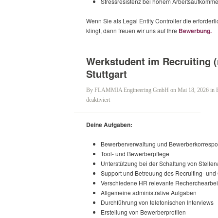
Stressresistenz bei hohem Arbeitsaufkomm
Wenn Sie als Legal Entity Controller die erforde
klingt, dann freuen wir uns auf Ihre
Bewerbung.
Werkstudent im Recruiting (m
Stuttgart
By
FLAMMIA Engineering GmbH
on Mai 18, 2026
in
für
deaktiviert
Werkstudent
im
Deine Aufgaben:
Recruiting
(m/w/d)
Bewerberverwaltung und Bewerberkorresp
Teilzeit
Tool- und Bewerberpflege
–
Unterstützung bei der Schaltung von Stelle
Stuttgart
Support und Betreuung des Recruiting- un
Verschiedene HR relevante Recherchearbeit
Allgemeine administrative Aufgaben
Durchführung von telefonischen Interviews
Erstellung von Bewerberprofilen