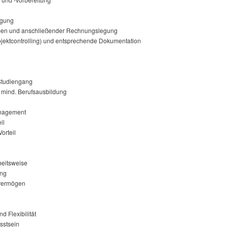
lgung
gaben und anschließender Rechnungslegung
jektcontrolling) und entsprechende Dokumentation
-Studiengang
 mind. Berufsausbildung
anagement
il
orteil
rbeitsweise
ung
svermögen
d Flexibilität
sstsein