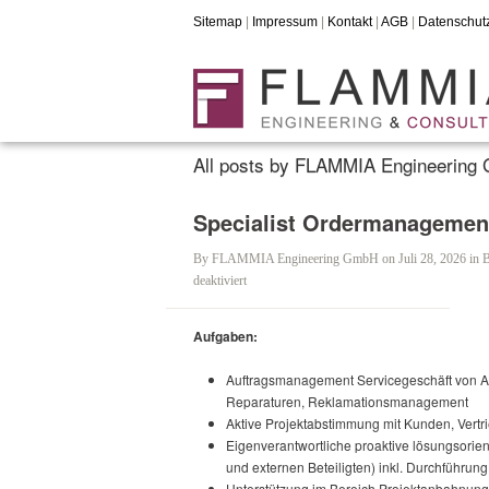
Sitemap
|
Impressum
|
Kontakt
|
AGB
|
Datenschut
All posts by FLAMMIA Engineering
Specialist Ordermanagement
By
FLAMMIA Engineering GmbH
on Juli 28, 2026
in
B
für
deaktiviert
Specialist
Ordermanagement
Aufgaben:
(m/w/d)
–
Auftragsmanagement Servicegeschäft von Au
Berlin
Reparaturen, Reklamationsmanagement
Aktive Projektabstimmung mit Kunden, Vertr
Eigenverantwortliche proaktive lösungsorie
und externen Beteiligten) inkl. Durchführu
Unterstützung im Bereich Projektanbahnung