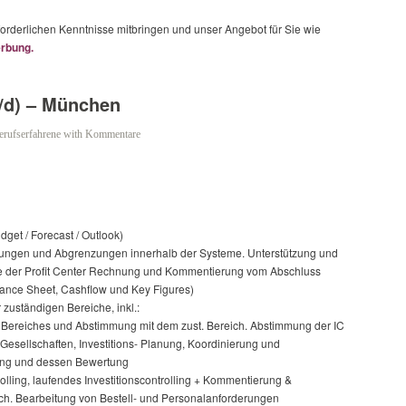
orderlichen Kenntnisse mitbringen und unser Angebot für Sie wie
rbung.
w/d) – München
erufserfahrene
with
Kommentare
get / Forecast / Outlook)
uchungen und Abgrenzungen innerhalb der Systeme. Unterstützung und
ve der Profit Center Rechnung und Kommentierung vom Abschluss
ance Sheet, Cashflow und Key Figures)
zuständigen Bereiche, inkl.:
Bereiches und Abstimmung mit dem zust. Bereich. Abstimmung der IC
Gesellschaften, Investitions- Planung, Koordinierung und
nung und dessen Bewertung
rolling, laufendes Investitionscontrolling + Kommentierung &
h. Bearbeitung von Bestell- und Personalanforderungen