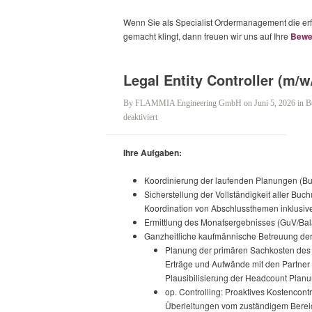
Wenn Sie als Specialist Ordermanagement die erf
gemacht klingt, dann freuen wir uns auf Ihre
Bewe
Legal Entity Controller (m/
By
FLAMMIA Engineering GmbH
on Juni 5, 2026
in
B
für
deaktiviert
Legal
Entity
Ihre Aufgaben:
Controller
(m/w/d)
Koordinierung der laufenden Planungen (Bud
–
Sicherstellung der Vollständigkeit aller B
München
Koordination von Abschlussthemen inklusi
Ermittlung des Monatsergebnisses (GuV/Bal
Ganzheitliche kaufmännische Betreuung der 
Planung der primären Sachkosten des 
Erträge und Aufwände mit den Partner 
Plausibilisierung der Headcount Pla
op. Controlling: Proaktives Kostencont
Überleitungen vom zuständigem Bereic