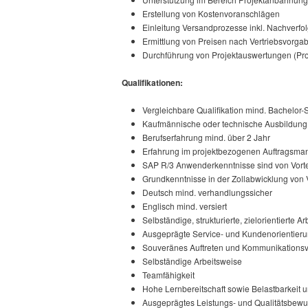
Erstellung von Kostenvoranschlägen
Einleitung Versandprozesse inkl. Nachverfo
Ermittlung von Preisen nach Vertriebsvor
Durchführung von Projektauswertungen (Pro
Qualifikationen:
Vergleichbare Qualifikation mind. Bachelor
Kaufmännische oder technische Ausbildung
Berufserfahrung mind. über 2 Jahr
Erfahrung im projektbezogenen Auftragsm
SAP R/3 Anwenderkenntnisse sind von Vorte
Grundkenntnisse in der Zollabwicklung von V
Deutsch mind. verhandlungssicher
Englisch mind. versiert
Selbständige, strukturierte, zielorientierte A
Ausgeprägte Service- und Kundenorientier
Souveränes Auftreten und Kommunikation
Selbständige Arbeitsweise
Teamfähigkeit
Hohe Lernbereitschaft sowie Belastbarkeit un
Ausgeprägtes Leistungs- und Qualitätsbewu