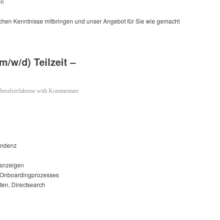
en
rlichen Kenntnisse mitbringen und unser Angebot für Sie wie gemacht
/w/d) Teilzeit –
Berufserfahrene
with
Kommentare
ondenz
nanzeigen
d Onboardingprozesses
en, Directsearch