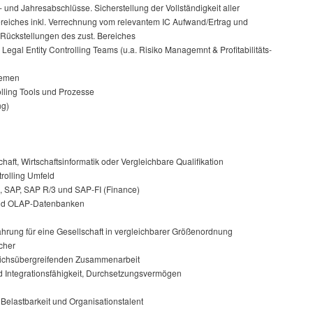
und Jahresabschlüsse. Sicherstellung der Vollständigkeit aller
iches inkl. Verrechnung vom relevantem IC Aufwand/Ertrag und
Rückstellungen des zust. Bereiches
Legal Entity Controlling Teams (u.a. Risiko Managemnt & Profitabilitäts-
hemen
lling Tools und Prozesse
ng)
aft, Wirtschaftsinformatik oder Vergleichbare Qualifikation
rolling Umfeld
ce, SAP, SAP R/3 und SAP-FI (Finance)
nd OLAP-Datenbanken
ahrung für eine Gesellschaft in vergleichbarer Größenordnung
cher
reichsübergreifenden Zusammenarbeit
d Integrationsfähigkeit, Durchsetzungsvermögen
elastbarkeit und Organisationstalent