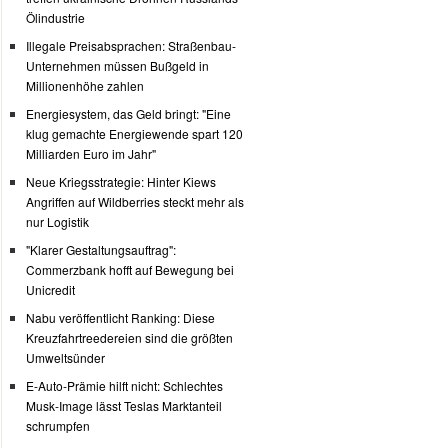
Ölindustrie
Illegale Preisabsprachen: Straßenbau-
Unternehmen müssen Bußgeld in
Millionenhöhe zahlen
Energiesystem, das Geld bringt: "Eine
klug gemachte Energiewende spart 120
Milliarden Euro im Jahr"
Neue Kriegsstrategie: Hinter Kiews
Angriffen auf Wildberries steckt mehr als
nur Logistik
"Klarer Gestaltungsauftrag":
Commerzbank hofft auf Bewegung bei
Unicredit
Nabu veröffentlicht Ranking: Diese
Kreuzfahrtreedereien sind die größten
Umweltsünder
E-Auto-Prämie hilft nicht: Schlechtes
Musk-Image lässt Teslas Marktanteil
schrumpfen