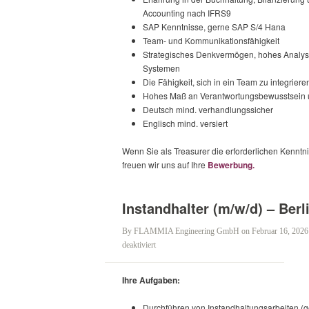
Accounting nach IFRS9
SAP Kenntnisse, gerne SAP S/4 Hana
Team- und Kommunikationsfähigkeit
Strategisches Denkvermögen, hohes Analys
Systemen
Die Fähigkeit, sich in ein Team zu integriere
Hohes Maß an Verantwortungsbewusstsein u
Deutsch mind. verhandlungssicher
Englisch mind. versiert
Wenn Sie als Treasurer die erforderlichen Kenntn
freuen wir uns auf Ihre
Bewerbung.
Instandhalter (m/w/d) – Berl
By
FLAMMIA Engineering GmbH
on Februar 16, 2026
für
deaktiviert
Instandhalter
(m/w/d)
Ihre Aufgaben:
–
Berlin
Durchführen von Instandhaltungsarbeiten (