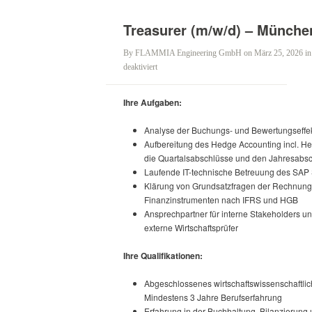
Treasurer (m/w/d) – Münche
By
FLAMMIA Engineering GmbH
on März 25, 2026
i
für
deaktiviert
Treasurer
(m/w/d)
Ihre Aufgaben:
–
München
Analyse der Buchungs- und Bewertungseffe
Aufbereitung des Hedge Accounting incl. He
die Quartalsabschlüsse und den Jahresabs
Laufende IT-technische Betreuung des SAP 
Klärung von Grundsatzfragen der Rechnungs
Finanzinstrumenten nach IFRS und HGB
Ansprechpartner für interne Stakeholders un
externe Wirtschaftsprüfer
Ihre Qualifikationen:
Abgeschlossenes wirtschaftswissenschaftlic
Mindestens 3 Jahre Berufserfahrung
Erfahrung in der Buchhaltung, Bilanzierung