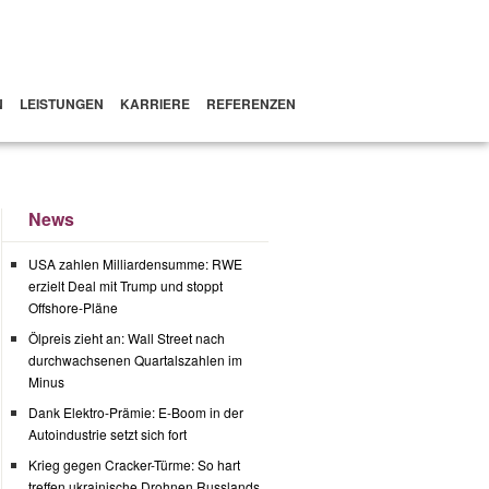
N
LEISTUNGEN
KARRIERE
REFERENZEN
News
USA zahlen Milliardensumme: RWE
erzielt Deal mit Trump und stoppt
Offshore-Pläne
Ölpreis zieht an: Wall Street nach
durchwachsenen Quartalszahlen im
Minus
Dank Elektro-Prämie: E-Boom in der
Autoindustrie setzt sich fort
Krieg gegen Cracker-Türme: So hart
treffen ukrainische Drohnen Russlands