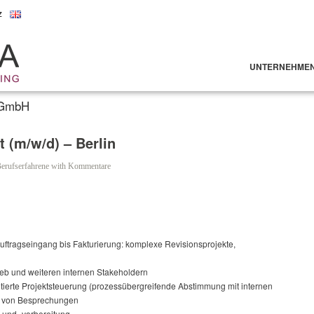
z
UNTERNEHME
 GmbH
 (m/w/d) – Berlin
erufserfahrene
with
Kommentare
ftragseingang bis Fakturierung: komplexe Revisionsprojekte,
ieb und weiteren internen Stakeholdern
ntierte Projektsteuerung (prozessübergreifende Abstimmung mit internen
ng von Besprechungen
 und -vorbereitung