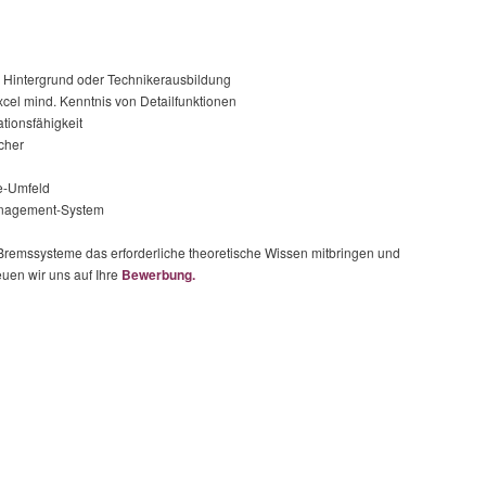
 Hintergrund oder Technikerausbildung
cel mind. Kenntnis von Detailfunktionen
ionsfähigkeit
cher
e-Umfeld
anagement-System
 Bremssysteme das erforderliche theoretische Wissen mitbringen und
euen wir uns auf Ihre
Bewerbung.