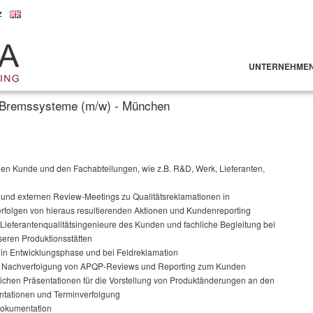
z
UNTERNEHME
e Bremssysteme (m/w) - München
schen Kunde und den Fachabteilungen, wie z.B. R&D, Werk, Lieferanten,
 und externen Review-Meetings zu Qualitätsreklamationen in
rfolgen von hieraus resultierenden Aktionen und Kundenreporting
ieferantenqualitätsingenieure des Kunden und fachliche Begleitung bei
seren Produktionsstätten
 in Entwicklungsphase und bei Feldreklamation
nd Nachverfolgung von APQP-Reviews und Reporting zum Kunden
lichen Präsentationen für die Vorstellung von Produktänderungen an den
tationen und Terminverfolgung
 Dokumentation