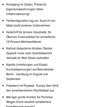
Rückgang im Süden: Preise für
Eigentumswohnungen fallen
inflationsbereinigt
Fehlkonfiguration lag vor: Auch KI von
Meta hackt anderes Unternehmen
Gutschrift für ärmere Haushalte: Ifo-
Ökonom Fuest plädiert für einheitliche
19 Prozent Mehrwertsteuer
Nahost-Gespräche drücken Ölpreis:
SpaceX muss nach Quartalsbericht
Verluste an Wall Street verkraften
Nachts Umleitungen und Ersatz:
Kurzzeitsperrungen auf Bahnstrecke
Berlin - Hamburg im August und
September
Präsident mit Paywall: Trumps Gier höhlt
den amerikanischen Rechtsstaat aus
Weniger große Knollen für Pommes:
Wegen Dürre deutlich schwächere
Kartoffelernte erwartet