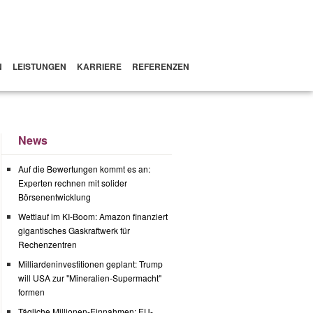
N
LEISTUNGEN
KARRIERE
REFERENZEN
News
Auf die Bewertungen kommt es an:
Experten rechnen mit solider
Börsenentwicklung
Wettlauf im KI-Boom: Amazon finanziert
gigantisches Gaskraftwerk für
Rechenzentren
Milliardeninvestitionen geplant: Trump
will USA zur "Mineralien-Supermacht"
formen
Tägliche Millionen-Einnahmen: EU-