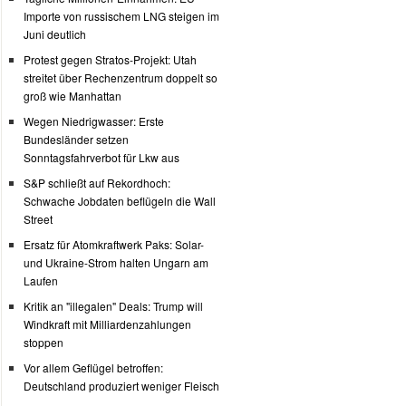
Importe von russischem LNG steigen im
Juni deutlich
Protest gegen Stratos-Projekt: Utah
streitet über Rechenzentrum doppelt so
groß wie Manhattan
Wegen Niedrigwasser: Erste
Bundesländer setzen
Sonntagsfahrverbot für Lkw aus
S&P schließt auf Rekordhoch:
Schwache Jobdaten beflügeln die Wall
Street
Ersatz für Atomkraftwerk Paks: Solar-
und Ukraine-Strom halten Ungarn am
Laufen
Kritik an "illegalen" Deals: Trump will
Windkraft mit Milliardenzahlungen
stoppen
Vor allem Geflügel betroffen:
Deutschland produziert weniger Fleisch