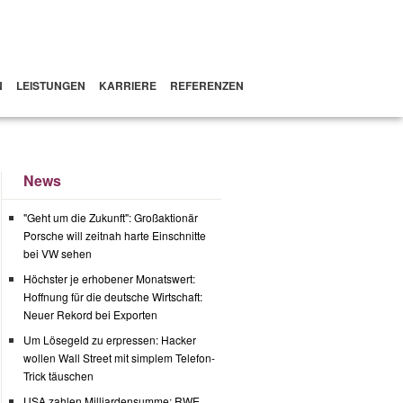
N
LEISTUNGEN
KARRIERE
REFERENZEN
News
"Geht um die Zukunft": Großaktionär
Porsche will zeitnah harte Einschnitte
bei VW sehen
Höchster je erhobener Monatswert:
Hoffnung für die deutsche Wirtschaft:
Neuer Rekord bei Exporten
Um Lösegeld zu erpressen: Hacker
wollen Wall Street mit simplem Telefon-
Trick täuschen
USA zahlen Milliardensumme: RWE