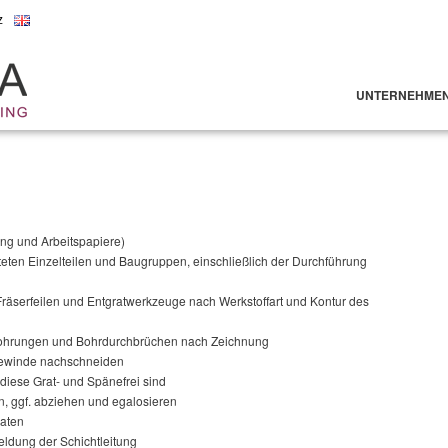
z
UNTERNEHME
ng und Arbeitspapiere)
eten Einzelteilen und Baugruppen, einschließlich der Durchführung
räserfeilen und Entgratwerkzeuge nach Werkstoffart und Kontur des
Bohrungen und Bohrdurchbrüchen nach Zeichnung
Gewinde nachschneiden
diese Grat- und Spänefrei sind
, ggf. abziehen und egalosieren
raten
ldung der Schichtleitung