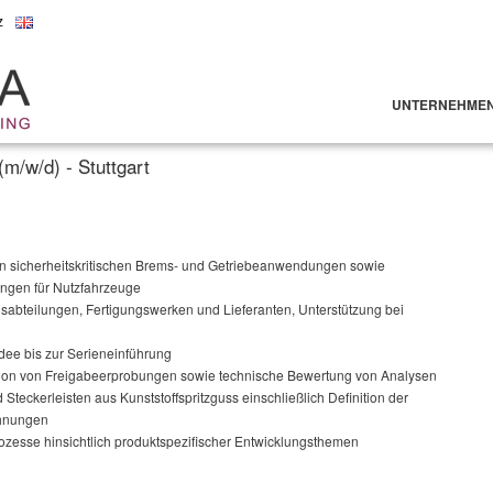
z
UNTERNEHME
m/w/d) - Stuttgart
n sicherheitskritischen Brems- und Getriebeanwendungen sowie
ngen für Nutzfahrzeuge
gsabteilungen, Fertigungswerken und Lieferanten, Unterstützung bei
idee bis zur Serieneinführung
ion von Freigabeerprobungen sowie technische Bewertung von Analysen
teckerleisten aus Kunststoffspritzguss einschließlich Definition der
chnungen
zesse hinsichtlich produktspezifischer Entwicklungsthemen