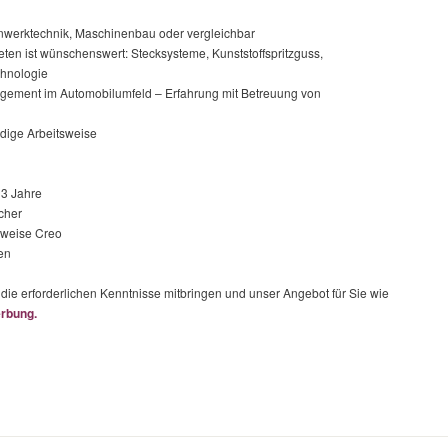
nwerktechnik, Maschinenbau oder vergleichbar
ten ist wünschenswert: Stecksysteme, Kunststoffspritzguss,
chnologie
gement im Automobilumfeld – Erfahrung mit Betreuung von
ndige Arbeitsweise
 3 Jahre
cher
sweise Creo
en
ie erforderlichen Kenntnisse mitbringen und unser Angebot für Sie wie
rbung.