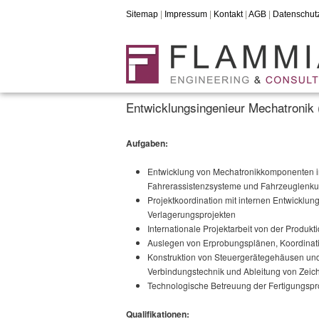
Sitemap
|
Impressum
|
Kontakt
|
AGB
|
Datenschut
Entwicklungsingenieur Mechatronik (
Aufgaben:
Entwicklung von Mechatronikkomponenten i
Fahrerassistenzsysteme und Fahrzeuglenku
Projektkoordination mit internen Entwicklun
Verlagerungsprojekten
Internationale Projektarbeit von der Produkt
Auslegen von Erprobungsplänen, Koordinat
Konstruktion von Steuergerätegehäusen und S
Verbindungstechnik und Ableitung von Zei
Technologische Betreuung der Fertigungspro
Qualifikationen: