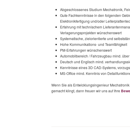
Abgeschlossenes Studium Mechatronik, Fei
Gute Fachkenntnisse in den folgenden Gebie
Elektronikfertigung und/oder Leiterplattente
Erfahrung mit technischem Lieferantenmana
Verlagerungsprojekten wünschenswert
Systematische, zielorientierte und selbststä
Hohe Kommunikations- und Teamfähigkeit
PM-Erfahrungen wünschenswert
Automobilbereich / Fahrzeugbau mind. über
Deutsch und Englisch mind. verhandlungssi
Kenntnisse eines 3D CAD-Systems, vorzug
MS-Office mind. Kenntnis von Detailfunktion
Wenn Sie als Entwicklungsingenieur Mechatronik d
gemacht klingt, dann freuen wir uns auf Ihre
Bewe