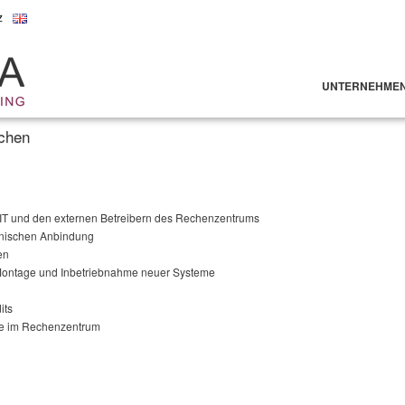
z
UNTERNEHME
nchen
en IT und den externen Betreibern des Rechenzentrums
ronischen Anbindung
en
r Montage und Inbetriebnahme neuer Systeme
its
e im Rechenzentrum