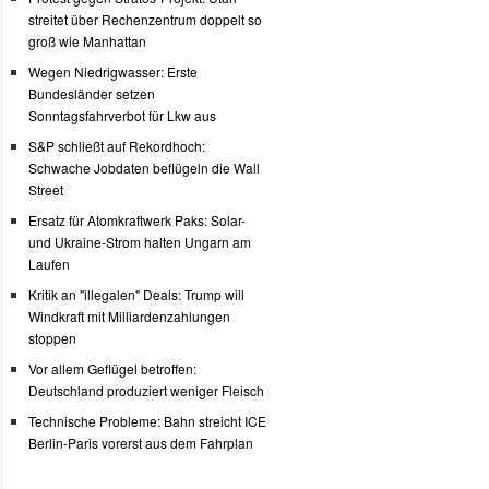
streitet über Rechenzentrum doppelt so
groß wie Manhattan
Wegen Niedrigwasser: Erste
Bundesländer setzen
Sonntagsfahrverbot für Lkw aus
S&P schließt auf Rekordhoch:
Schwache Jobdaten beflügeln die Wall
Street
Ersatz für Atomkraftwerk Paks: Solar-
und Ukraine-Strom halten Ungarn am
Laufen
Kritik an "illegalen" Deals: Trump will
Windkraft mit Milliardenzahlungen
stoppen
Vor allem Geflügel betroffen:
Deutschland produziert weniger Fleisch
Technische Probleme: Bahn streicht ICE
Berlin-Paris vorerst aus dem Fahrplan