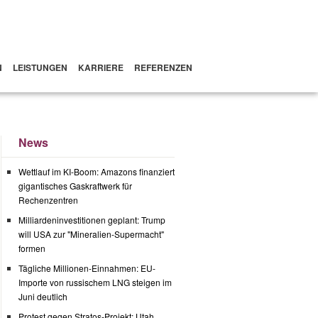
N
LEISTUNGEN
KARRIERE
REFERENZEN
News
Wettlauf im KI-Boom: Amazons finanziert
gigantisches Gaskraftwerk für
Rechenzentren
Milliardeninvestitionen geplant: Trump
will USA zur "Mineralien-Supermacht"
formen
Tägliche Millionen-Einnahmen: EU-
Importe von russischem LNG steigen im
Juni deutlich
Protest gegen Stratos-Projekt: Utah