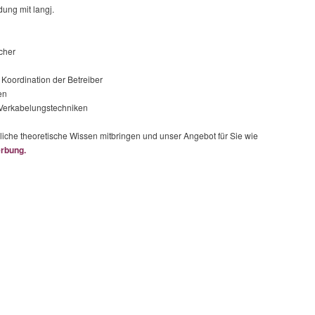
dung mit langj.
cher
Koordination der Betreiber
en
 Verkabelungstechniken
liche theoretische Wissen mitbringen und unser Angebot für Sie wie
rbung.