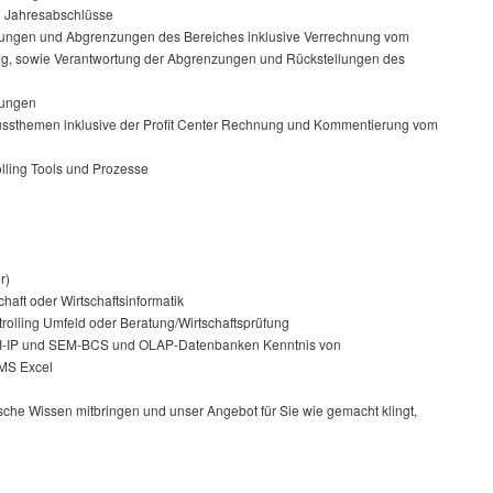
d Jahresabschlüsse
uchungen und Abgrenzungen des Bereiches inklusive Verrechnung vom
ag, sowie Verantwortung der Abgrenzungen und Rückstellungen des
chungen
ussthemen inklusive der Profit Center Rechnung und Kommentierung vom
lling Tools und Prozesse
r)
aft oder Wirtschaftsinformatik
rolling Umfeld oder Beratung/Wirtschaftsprüfung
 BI-IP und SEM-BCS und OLAP-Datenbanken Kenntnis von
 MS Excel
ische Wissen mitbringen und unser Angebot für Sie wie gemacht klingt,