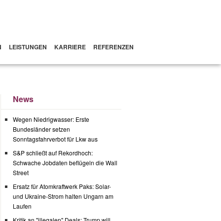
N
LEISTUNGEN
KARRIERE
REFERENZEN
News
Wegen Niedrigwasser: Erste
Bundesländer setzen
Sonntagsfahrverbot für Lkw aus
S&P schließt auf Rekordhoch:
Schwache Jobdaten beflügeln die Wall
Street
Ersatz für Atomkraftwerk Paks: Solar-
und Ukraine-Strom halten Ungarn am
Laufen
Kritik an "illegalen" Deals: Trump will