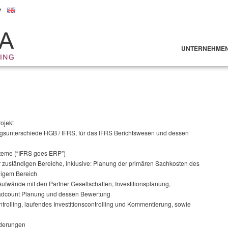
z
UNTERNEHME
ojekt
ngsunterschiede HGB / IFRS, für das IFRS Berichtswesen und dessen
steme (“IFRS goes ERP”)
 zuständigen Bereiche, inklusive: Planung der primären Sachkosten des
digem Bereich
fwände mit den Partner Gesellschaften, Investitionsplanung,
eadcount Planung und dessen Bewertung
ntrolling, laufendes Investitionscontrolling und Kommentierung, sowie
rderungen