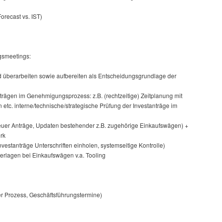
recast vs. IST)
gsmeetings:
nd überarbeiten sowie aufbereiten als Entscheidungsgrundlage der
ägen im Genehmigungsprozess: z.B. (rechtzeitige) Zeitplanung mit
 etc. interne/technische/strategische Prüfung der Investanträge im
neuer Anträge, Updaten bestehender z.B. zugehörige Einkaufswägen) +
rk
vestanträge Unterschriften einholen, systemseitige Kontrolle)
rlagen bei Einkaufswägen v.a. Tooling
ler Prozess, Geschäftsführungstermine)