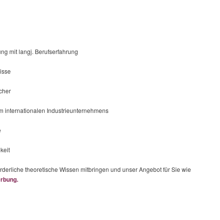
ng mit langj. Berufserfahrung
isse
cher
m internationalen Industrieunternehmens
e
keit
orderliche theoretische Wissen mitbringen und unser Angebot für Sie wie
rbung.