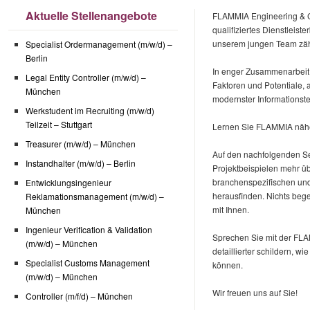
Aktuelle Stellenangebote
FLAMMIA Engineering & Co
qualifiziertes Dienstleist
unserem jungen Team zähl
Specialist Ordermanagement (m/w/d) –
Berlin
In enger Zusammenarbeit m
Legal Entity Controller (m/w/d) –
Faktoren und Potentiale, 
München
modernster Informationst
Werkstudent im Recruiting (m/w/d)
Teilzeit – Stuttgart
Lernen Sie FLAMMIA näh
Treasurer (m/w/d) – München
Auf den nachfolgenden S
Instandhalter (m/w/d) – Berlin
Projektbeispielen mehr ü
branchenspezifischen un
Entwicklungsingenieur
herausfinden. Nichts bege
Reklamationsmanagement (m/w/d) –
mit Ihnen.
München
Ingenieur Verification & Validation
Sprechen Sie mit der FLA
(m/w/d) – München
detaillierter schildern, wi
Specialist Customs Management
können.
(m/w/d) – München
Wir freuen uns auf Sie!
Controller (m/f/d) – München